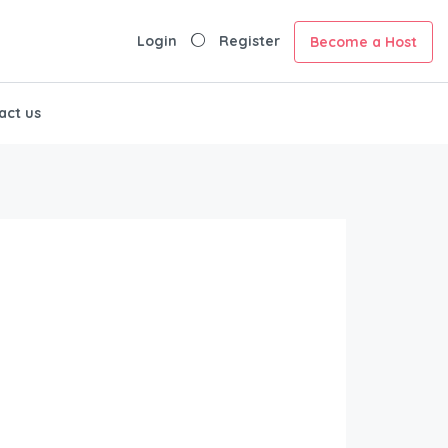
Login
Register
Become a Host
act us