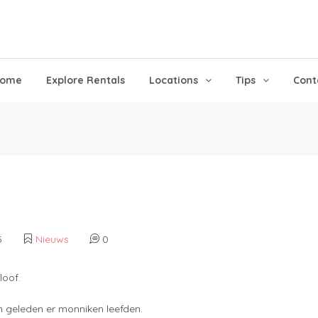
ome
Explore Rentals
Locations
Tips
Cont
5
Nieuws
0
loof.
en geleden er monniken leefden.