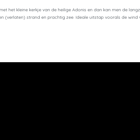
met het kleine kerkje van de heilige Adonis en dan kan men de lan
(verlaten) strand en prachtig zee. Ideale uitstap voorals de wind v