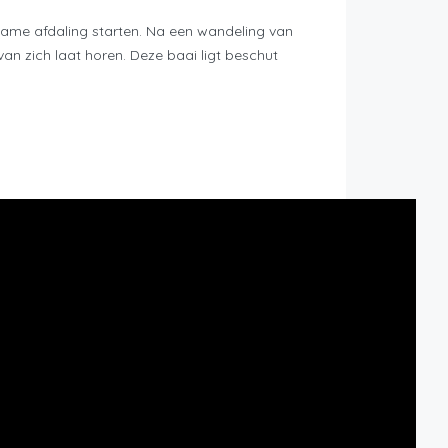
gzame afdaling starten. Na een wandeling van
an zich laat horen. Deze baai ligt beschut